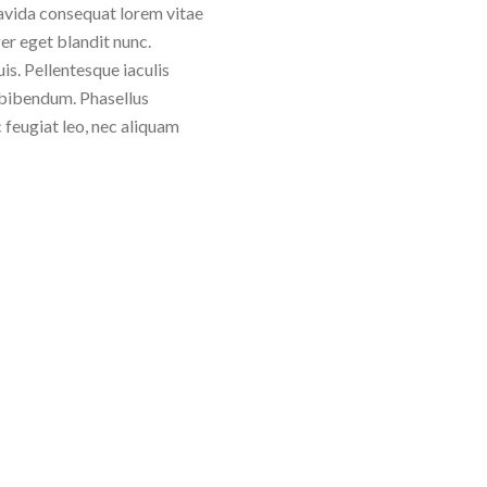
ravida consequat lorem vitae
er eget blandit nunc.
s. Pellentesque iaculis
t bibendum. Phasellus
ac feugiat leo, nec aliquam