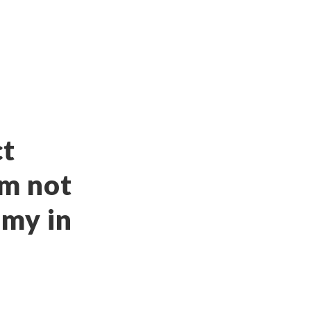
ct
m not
 my in