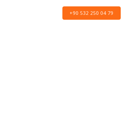
ERI
BLOG
İLETİŞİM
+90 532 250 04 79